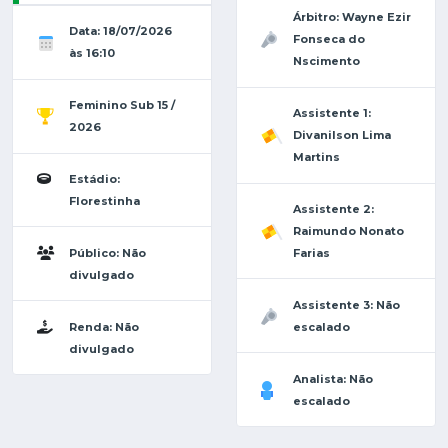
Árbitro: Wayne Ezir
Data: 18/07/2026
Fonseca do
às 16:10
Nscimento
Feminino Sub 15 /
Assistente 1:
2026
Divanilson Lima
Martins
Estádio:
Florestinha
Assistente 2:
Raimundo Nonato
Público: Não
Farias
divulgado
Assistente 3: Não
Renda: Não
escalado
divulgado
Analista: Não
escalado