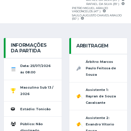
RAFAEL DA SILVA (39' )
PIETRO MIGUEL ARAUJO
VASCONCELOS (47' )
SAULO AUGUSTO CHAVES ARAUJO
(50' )
INFORMAÇÕES
ARBITRAGEM
DA PARTIDA
Árbitro: Marcos
Data: 25/07/2026
Paulo Feitosa de
às 08:00
Souza
Masculino Sub 13 /
Assistente 1:
2026
Rayran de Souza
Cavalcante
Estádio: Tonicão
Assistente 2:
Público: Não
Evandro Vitorio
divulgado
Souza