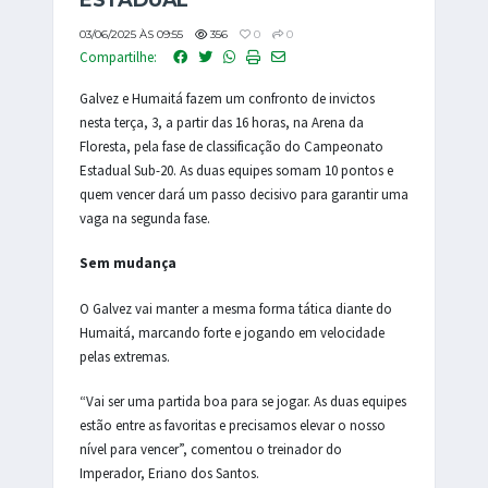
ESTADUAL
03/06/2025 ÀS 09:55
356
0
0
Compartilhe:
Galvez e Humaitá fazem um confronto de invictos
nesta terça, 3, a partir das 16 horas, na Arena da
Floresta, pela fase de classificação do Campeonato
Estadual Sub-20. As duas equipes somam 10 pontos e
quem vencer dará um passo decisivo para garantir uma
vaga na segunda fase.
Sem mudança
O Galvez vai manter a mesma forma tática diante do
Humaitá, marcando forte e jogando em velocidade
pelas extremas.
“Vai ser uma partida boa para se jogar. As duas equipes
estão entre as favoritas e precisamos elevar o nosso
nível para vencer”, comentou o treinador do
Imperador, Eriano dos Santos.