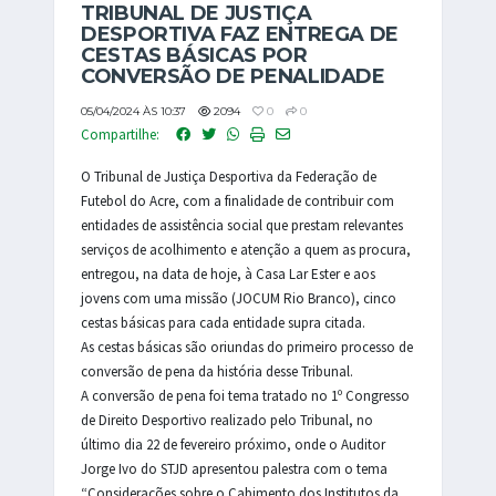
TRIBUNAL DE JUSTIÇA
DESPORTIVA FAZ ENTREGA DE
CESTAS BÁSICAS POR
CONVERSÃO DE PENALIDADE
05/04/2024 ÀS 10:37
2094
0
0
Compartilhe:
O Tribunal de Justiça Desportiva da Federação de
Futebol do Acre, com a finalidade de contribuir com
entidades de assistência social que prestam relevantes
serviços de acolhimento e atenção a quem as procura,
entregou, na data de hoje, à Casa Lar Ester e aos
jovens com uma missão (JOCUM Rio Branco), cinco
cestas básicas para cada entidade supra citada.
As cestas básicas são oriundas do primeiro processo de
conversão de pena da história desse Tribunal.
A conversão de pena foi tema tratado no 1º Congresso
de Direito Desportivo realizado pelo Tribunal, no
último dia 22 de fevereiro próximo, onde o Auditor
Jorge Ivo do STJD apresentou palestra com o tema
“Considerações sobre o Cabimento dos Institutos da